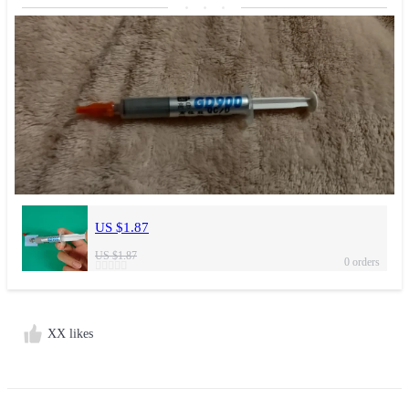
US $1.87
US $1.87
0 orders
XX likes