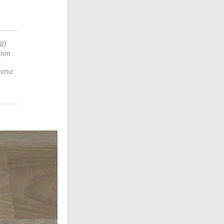
80
ент
ента