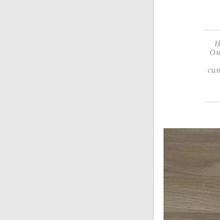
Н
Ом
сил