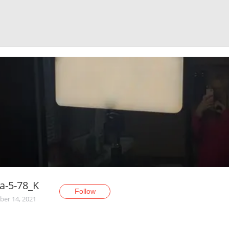
a-5-78_K
Follow
er 14, 2021