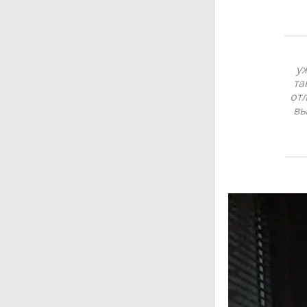
уж
та
от
вы