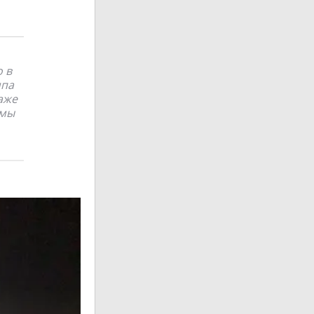
о в
мпа
аже
имы