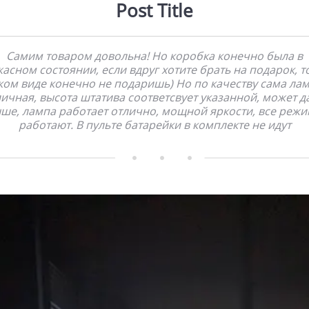
Post Title
Самим товаром довольна! Но коробка конечно была в
асном состоянии, если вдруг хотите брать на подарок, т
ком виде конечно не подаришь) Но по качеству сама ла
личная, высота штатива соответсвует указанной, может д
ше, лампа работает отлично, мощной яркости, все реж
работают. В пульте батарейки в комплекте не идут