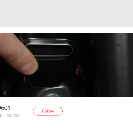
0601
Follow
er 28, 2021