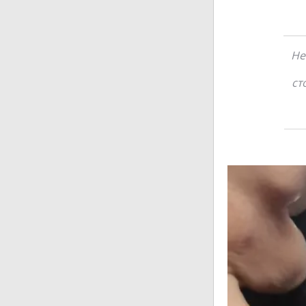
Не
ст