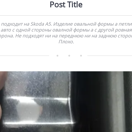
Post Title
 подходит на Skoda A5. Изделие овальной формы а петли
авто с одной стороны овалной формы а с другой ровная
орона. Не подходят ни на переднюю ни на заднюю сторо
Плохо.