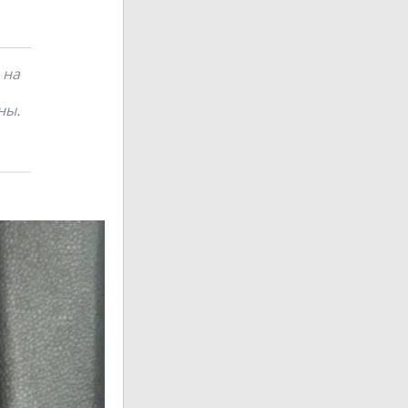
 на
ны.