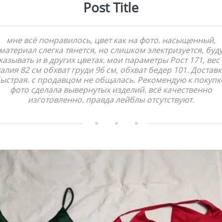
Post Title
мне всё понравилось, цвет как на фото. насыщенный,
материал слегка тянется, но слишком электризуется, буд
казывать и в других цветах. мои параметры Рост 171, вес 
талия 82 см обхват груди 96 см, обхват бедер 101. Доставк
ыстрая. с продавцом не общалась. Рекомендую к покупк
фото сделала вывернутых изделий. всё качественно
изготовленно. правда лейблы отсутствуют.