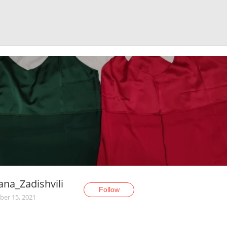
na_Zadishvili
Follow
er 15, 2021