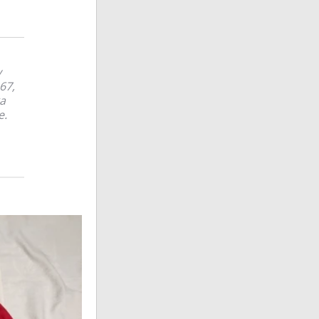
у
67,
а
е.