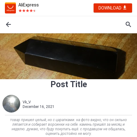
AliExpress
DOWNLOAD
Post Title
Vk_V
December 16, 2021
товар пришел целый, но с царапками. на фото видно, что он сильно
ляпается и собирает ворсинки на себе. камень пришёл за месяц и
неделю. думаю, что буду покупать ещё. с продавцом не общалась,
оценить достойно не могу.