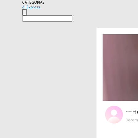
CATEGORIAS
AliExpress
~~He
Decemb