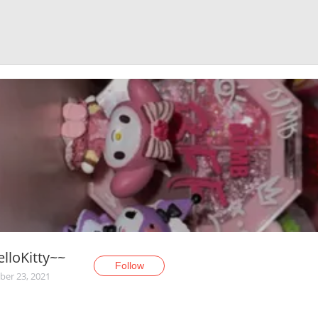
lloKitty~~
Follow
er 23, 2021