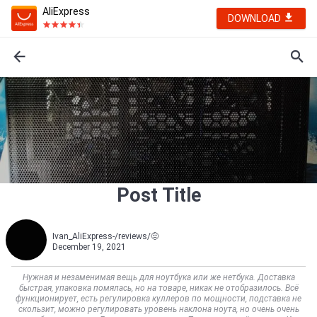
AliExpress
DOWNLOAD
Post Title
Ivan_AliExpress-/reviews/🤨
December 19, 2021
Нужная и незаменимая вещь для ноутбука или же нетбука. Доставка
быстрая, упаковка помялась, но на товаре, никак не отобразилось. Всё
функционирует, есть регулировка куллеров по мощности, подставка не
скользит, можно регулировать уровень наклона ноута, но очень очень