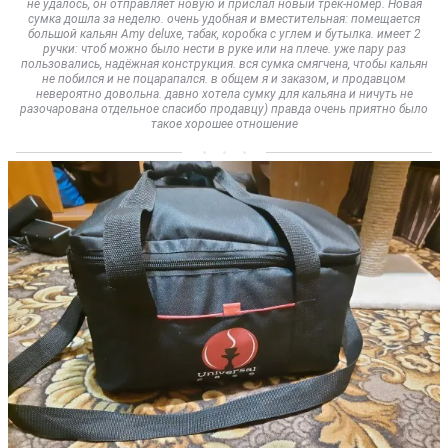
не удалось, он отправляет новую и прислал новый трек-номер. Новая
сумка дошла за неделю. очень удобная и вместительная: помещается
большой кальян Amy deluxe, табак, коробка с углем и бутылка. имеет 2
ручки: чтоб можно было нести в руке или на плече. уже пару раз
пользовались, надёжная конструкция. вся сумка смягчена, чтобы кальян
не побился и не поцарапался. в общем я и заказом, и продавцом
невероятно довольна. давно хотела сумку для кальяна и ничуть не
разочарована отдельное спасибо продавцу) правда очень приятно было
такое хорошее отношение