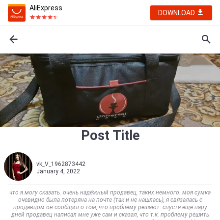
AliExpress
DOWNLOAD
Post Title
vk_V_1962873442
January 4, 2022
что я могу сказать. очень надёжный продавец, таких немного. моя сумка
очевидно была потеряна на почте (так и не нашлась), я связалась с
продавцом он сообщил о том, что проблему решают. спустя ещё пару
дней продавец написал мне уже сам и сказал, что т.к. проблему решить