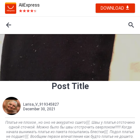
AliExpress
DOWNLOAD
Post Title
Larisa_V_919345827
December 30, 2021
Платье не плохое , но оно не аккуратно сшито(((. Швы у платья отсточино
одной сточкой. Можно было бы швы отстрочить оверлоком‼️‼️‼️ Когда
начала вынимать платье из пакета посыпались блестки(((. Подол платья
не подшит(((. Вообщем первое впечатление как будто платье не дошито.