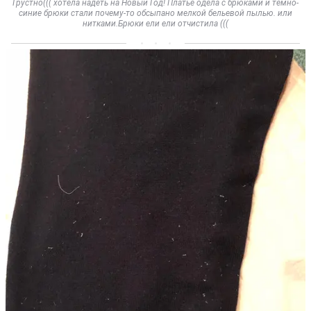
Грустно((( хотела надеть на Новый Год! Платье одела с брюками и темно-
синие брюки стали почему-то обсыпано мелкой бельевой пылью. или
нитками.Брюки ели ели отчистила (((