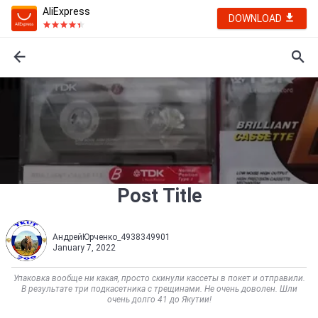
AliExpress
DOWNLOAD
Post Title
АндрейЮрченко_4938349901
January 7, 2022
Упаковка вообще ни какая, просто скинули кассеты в покет и отправили.
В результате три подкасетника с трещинами. Не очень доволен. Шли
очень долго 41 до Якутии!