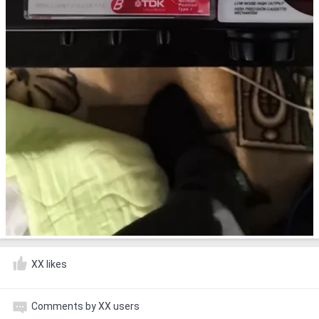
XX likes
Comments by XX users