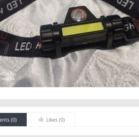
nts (
0
)
Likes (
0
)