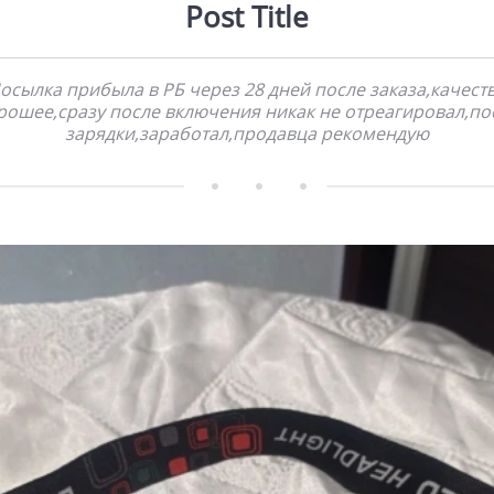
Post Title
осылка прибыла в РБ через 28 дней после заказа,качест
рошее,сразу после включения никак не отреагировал,по
зарядки,заработал,продавца рекомендую