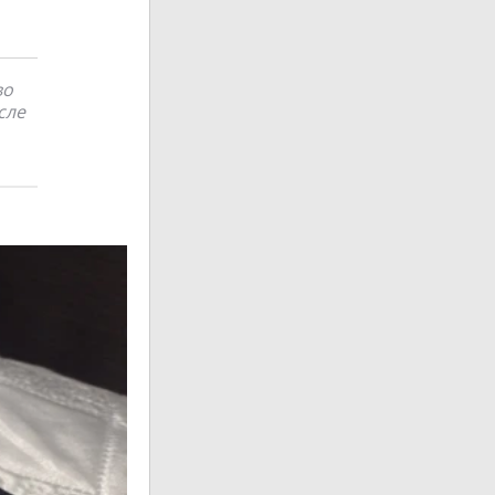
во
сле