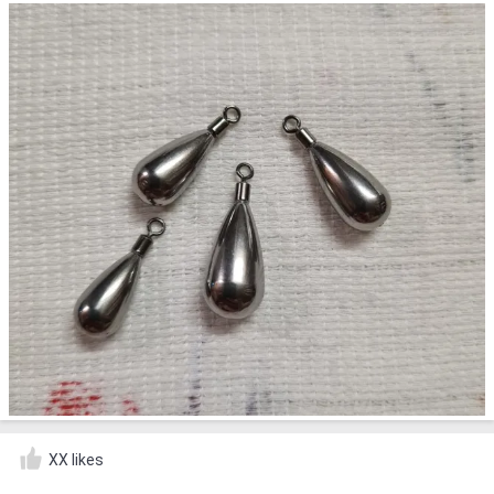
XX likes