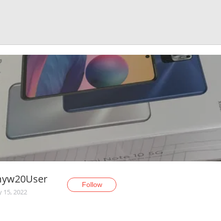
myw20User
Follow
y 15, 2022