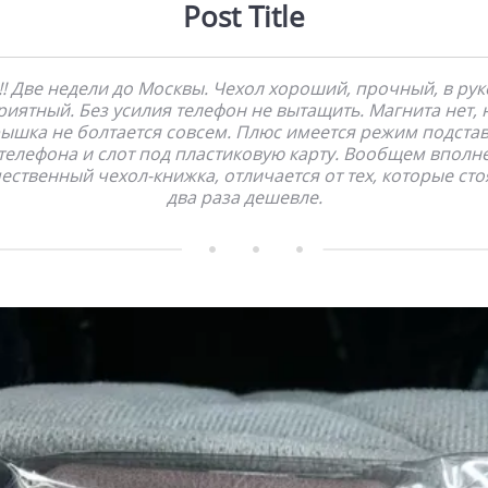
Post Title
!!! Две недели до Москвы. Чехол хороший, прочный, в рук
риятный. Без усилия телефон не вытащить. Магнита нет, 
ышка не болтается совсем. Плюс имеется режим подста
телефона и слот под пластиковую карту. Вообщем вполн
ественный чехол-книжка, отличается от тех, которые сто
два раза дешевле.