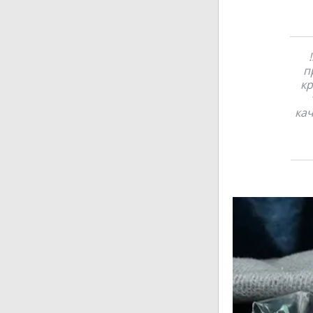
п
кр
кач