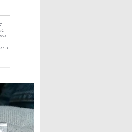
е
но
вки
е
ят в