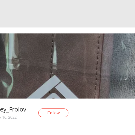
ey_Frolov
Follow
y 16, 2022