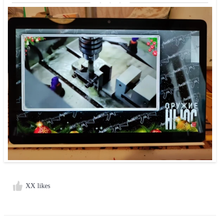
XX likes