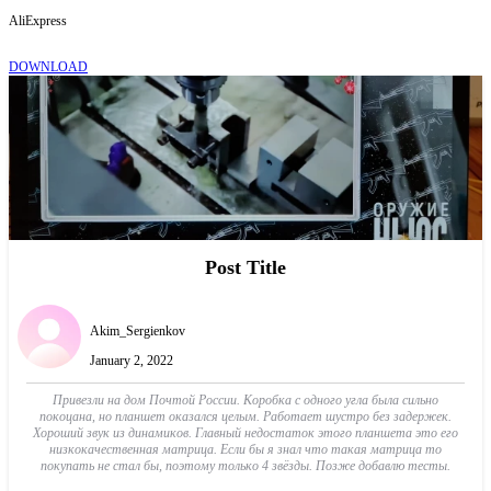
AliExpress
DOWNLOAD
Post Title
Akim_Sergienkov
January 2, 2022
Привезли на дом Почтой России. Коробка с одного угла была сильно
покоцана, но планшет оказался целым. Работает шустро без задержек.
Хороший звук из динамиков. Главный недостаток этого планшета это его
низкокачественная матрица. Если бы я знал что такая матрица то
покупать не стал бы, поэтому только 4 звёзды. Позже добавлю тесты.