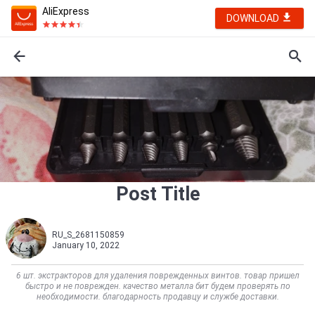
AliExpress
DOWNLOAD
Post Title
RU_S_2681150859
January 10, 2022
6 шт. экстракторов для удаления поврежденных винтов. товар пришел
быстро и не поврежден. качество металла бит будем проверять по
необходимости. благодарность продавцу и службе доставки.