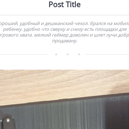
Post Title
ороший, удобный и дешманский чехол. брался на мобил
ребенку. удобно что сверху и снизу есть площадки для
грового хвата. мелкий геймер доволен и шлет лучи доб
продавану.