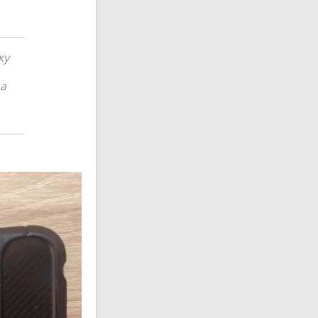
ку
ра