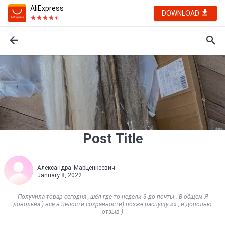
AliExpress
DOWNLOAD
Post Title
Александра_Марценкеевич
January 8, 2022
Получила товар сегодня , шёл где-то недели 3 до почты . В общем Я
довольна ) все в целости сохранности) позже распущу их , и дополню
отзыв )