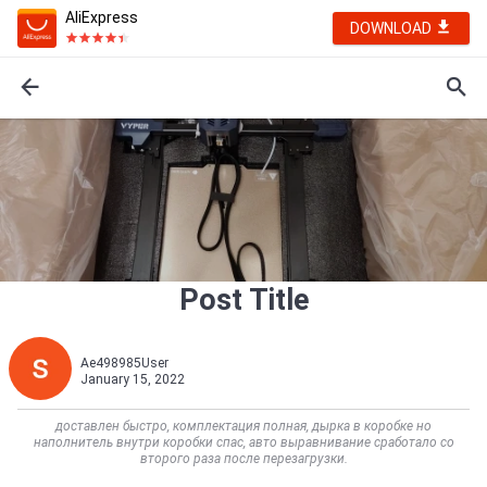
AliExpress
DOWNLOAD
Post Title
Ae498985User
January 15, 2022
доставлен быстро, комплектация полная, дырка в коробке но
наполнитель внутри коробки спас, авто выравнивание сработало со
второго раза после перезагрузки.