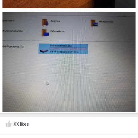
XX likes