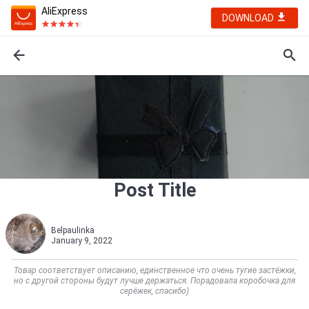
AliExpress
DOWNLOAD
Post Title
Belpaulinka
January 9, 2022
Товар соответствует описанию, единственное что очень тугие застёжки,
но с другой стороны будут лучше держаться. Порадовала коробочка для
серёжек, спасибо)