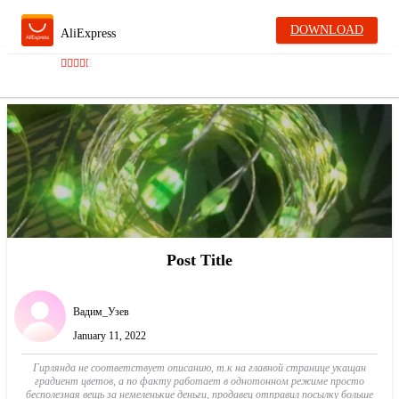
DOWNLOAD
AliExpress
Post Title
Вадим_Узев
January 11, 2022
Гирлянда не соответствует описанию, т.к на главной странице укащан
градиент цветов, а по факту работает в однотонном режиме просто
бесполезная вещь за немеленькие деньги, продавец отправил посылку больше