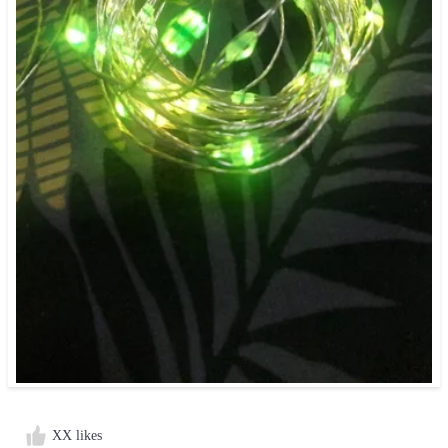
XX likes