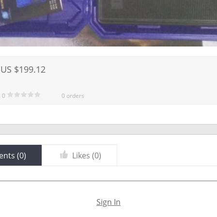
US $199.12
0
0 orders
nts (
0
)
Likes (
0
)
Sign In