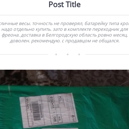
Post Title
тличные весы. точность не проверял, батарейку типа кро
надо отдельно купить. зато в комплекте переходник для
фреона. доставка в Белгородскую область ровно месяц.
доволен. рекомендую. с продавцом не общался.