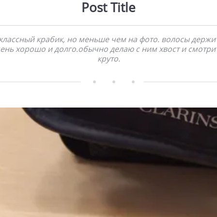
Post Title
классный крабик, но меньше чем на фото. волосы держи
ень хорошо и долго.обычно делаю с ним хвост и смотри
круто.