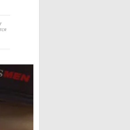
т
тся