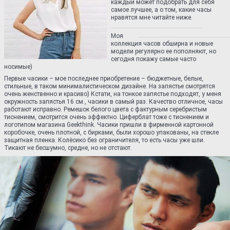
каждый может подобрать для себя
самое лучшее, а о том, какие часы
нравятся мне читайте ниже.
Моя
коллекция часов обширна и новые
модели регулярно ее пополняют, но
сегодня покажу самые часто
носимые)
Первые часики – мое последнее приобретение – бюджетные, белые,
стильные, в таком минималистическом дизайне. На запястье смотрятся
очень женственно и красиво) Кстати, на тонкое запястье подходят, у меня
окружность запястья 16 см., часики в самый раз. Качество отличное, часы
работают исправно. Ремешок белого цвета с фактурным серебристым
тиснением, смотрится очень эффектно. Циферблат тоже с тиснением и
логотипом магазина Geekthink. Часики пришли в фирменной картонной
коробочке, очень плотной, с бирками, были хорошо упакованы, на стекле
защитная пленка. Колёсико без ограничителя, то есть часы уже шли.
Тикают не бесшумно, средне, но не отстают.