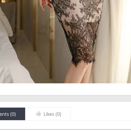
nts (
0
)
Likes (
0
)