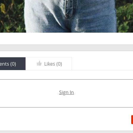
nts (
0
)
Likes (
0
)
Sign In