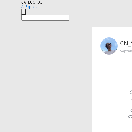
CATEGORIAS
AliExpress
CN_
Septem
C
e