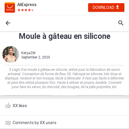
AliExpress
DOWNLOAD
Moule à gâteau en silicone
KatyaZM
September 2, 2020
Il s'agit d'un moule à gâteau en silicone, utilisé pour la fabrication de savon
artisanal. Conception de forme de fleur 3D. Fabriqué en silicone, très doux et
élastique. Inodore et non toxique, facile à démouler. Il n'est pas facile à déformer
et peut être utilisé plusieurs fois. Facile à utiliser et propre, durable. Convient
pour faire du savon, du chocolat, des bougies, de la pâte polymère, etc.
XX likes
Comments by XX users