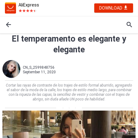
AliExpress
DOWNLOAD
El temperamento es elegante y
elegante
CN_S_2599848756
September 11, 2020
Cortar las rayas de contraste de los trajes de estilo formal aburrido, agregando
el sabor de la moda de la calle, los trajes de estilo medio largo, para combinar
con la riqueza de las capas, la sencillez de vestir y combinar con el trajes de
abrigo, sin duda añade UN poco de habilidad.