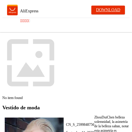
DOWNLOAD
AliExpress
No item found
Vestido de moda
ZhouDuiChen belleza
solemnidad, la asimetría
CN_S_2599848756
de la belleza saltan, notar
esta asimetría es