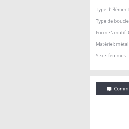
Type d'élément:
Type de boucle 
Forme \ motif
Matériel: méta
Sexe: femmes
Comme