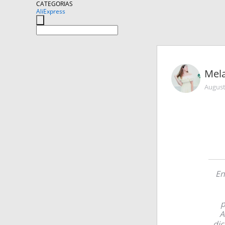
CATEGORIAS
AliExpress
Mel
August
En
p
A
dic