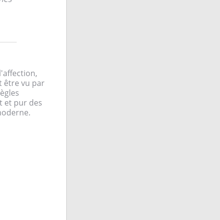
'affection,
t être vu par
règles
t et pur des
moderne.