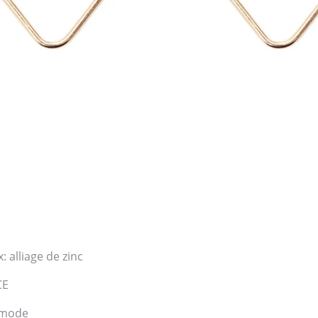
 alliage de zinc
CE
 mode