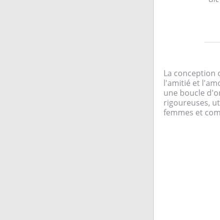
La conception or
l'amitié et l'am
une boucle d'or
rigoureuses, ut
femmes et comb