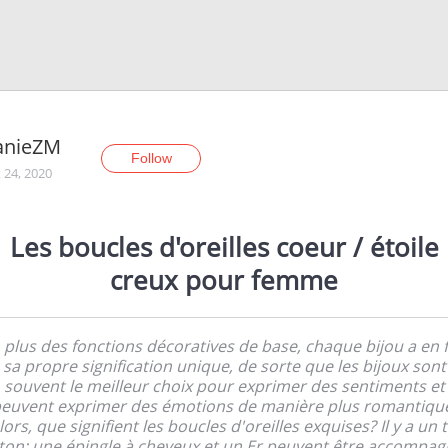
anieZM
Follow
 24, 2020
Les boucles d'oreilles coeur / étoile
creux pour femme
 plus des fonctions décoratives de base, chaque bijou a en f
sa propre signification unique, de sorte que les bijoux sont
souvent le meilleur choix pour exprimer des sentiments et
euvent exprimer des émotions de manière plus romantiqu
lors, que signifient les boucles d'oreilles exquises? Il y a un t
ton: une épingle à cheveux et un Er peuvent être accompa