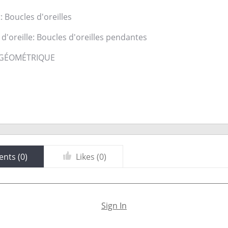
 Boucles d'oreilles
d'oreille: Boucles d'oreilles pendantes
: GÉOMÉTRIQUE
l
nts (
0
)
Likes (
0
)
Sign In