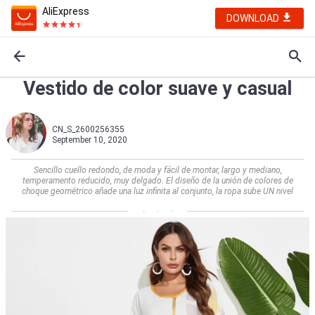
AliExpress
DOWNLOAD
Vestido de color suave y casual
CN_S_2600256355
September 10, 2020
Sencillo cuello redondo, de moda y fácil de montar, largo y mediano,
temperamento reducido, muy delgado. El diseño de la unión de colores de
choque geométrico añade una luz infinita al conjunto, la ropa sube UN nivel