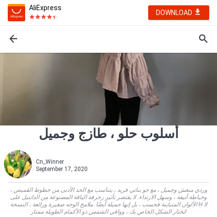
AliExpress
DOWNLOAD
أسلوب حلو ، طازج وجميل
Cn_Winner
September 17, 2020
وردي منعش وجميل ، مع جو بناتي فريد ، يتناسب مع الحد الأدنى من خطوط القميص ،
وخياطة أنيقة ، وسهل الارتداء. لا يقتصر تأثير زخرفة الياقة المصنوعة من الدانتيل على
الألوان المتباينة فحسب ، بل إنها جميلة أيضًا. ملامح الوجه صغيرة ورائعة ، النسخة H لا
تختار الشكل الخاص بك ، وواقي الشمس ذو الأكمام الطويلة ممتاز!