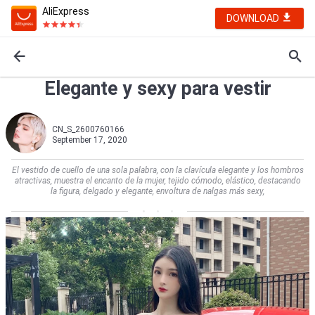
AliExpress
DOWNLOAD
Elegante y sexy para vestir
CN_S_2600760166
September 17, 2020
El vestido de cuello de una sola palabra, con la clavícula elegante y los hombros
atractivas, muestra el encanto de la mujer, tejido cómodo, elástico, destacando
la figura, delgado y elegante, envoltura de nalgas más sexy,