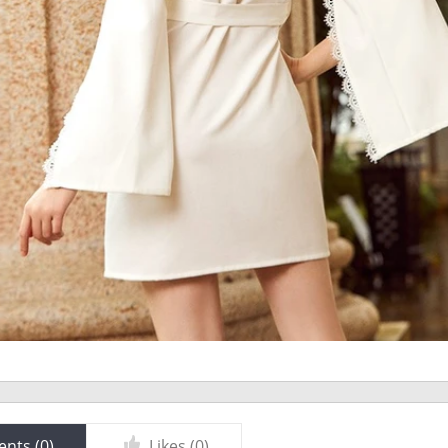
nts (
0
)
Likes (
0
)