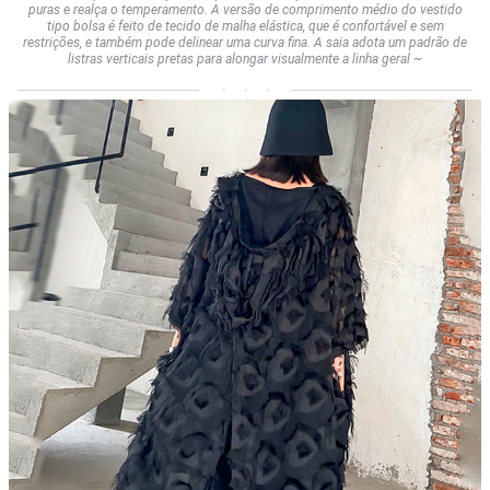
puras e realça o temperamento. A versão de comprimento médio do vestido
tipo bolsa é feito de tecido de malha elástica, que é confortável e sem
restrições, e também pode delinear uma curva fina. A saia adota um padrão de
listras verticais pretas para alongar visualmente a linha geral ~