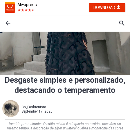
AliExpress
DOWNLOAD
Desgaste simples e personalizado,
destacando o temperamento
Cn_Fashionista
September 17, 2020
Vestido preto simples.O estilo médio é adequado para várias ocasiões.Ao
mesmo tempo, a decoração de zíper unilateral quebra a monotonia das cores