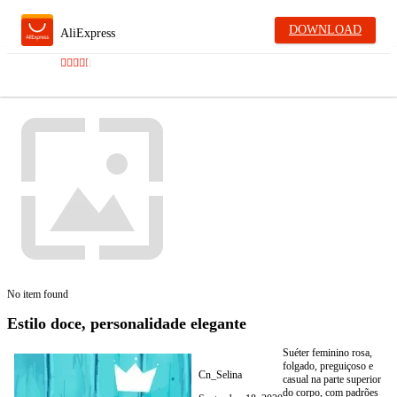
DOWNLOAD
AliExpress
No item found
Estilo doce, personalidade elegante
Suéter feminino rosa,
folgado, preguiçoso e
Cn_Selina
casual na parte superior
do corpo, com padrões