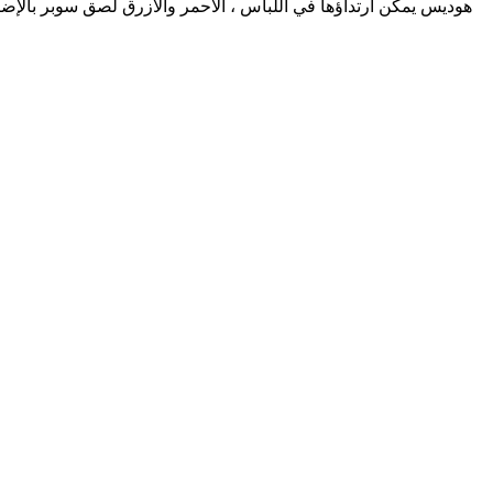
هوديس يمكن ارتداؤها في اللباس ، الأحمر والأزرق لصق سوبر بالإضا