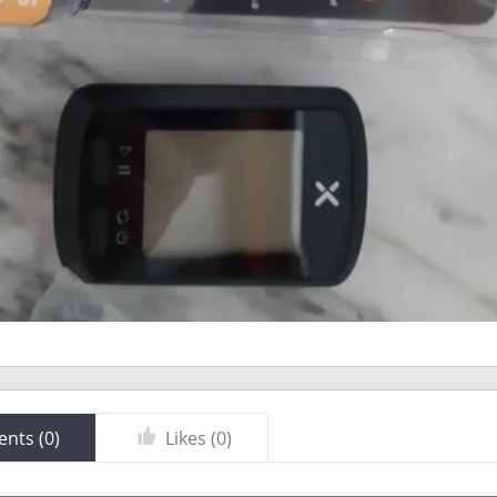
nts (
0
)
Likes (
0
)