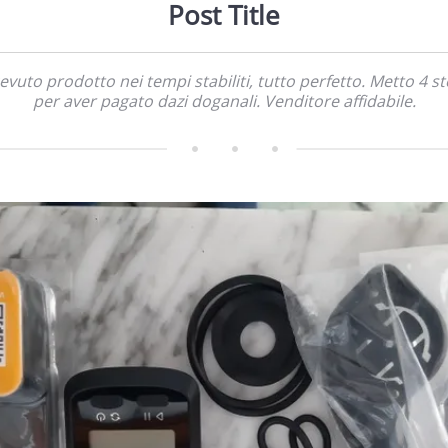
Post Title
evuto prodotto nei tempi stabiliti, tutto perfetto. Metto 4 st
per aver pagato dazi doganali. Venditore affidabile.