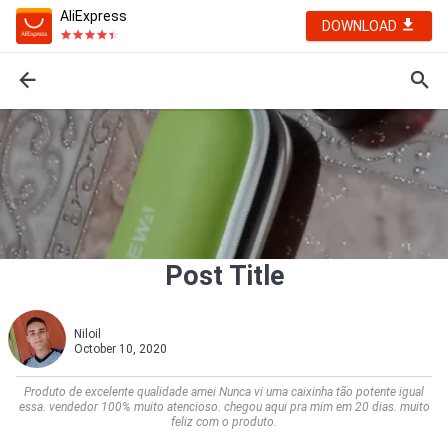
AliExpress
DOWNLOAD
Post Title
Niloil
October 10, 2020
Produto de excelente qualidade amei Nunca vi uma caixinha tão potente igual
essa. vendedor 100% muito atencioso. chegou aqui pra mim em 20 dias. muito
feliz com o produto.            