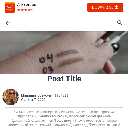
AliExpress
DOWNLOAD
Post Title
Marianna_Juskova_188575231
October 7, 2020
очень классные карандаши,заказываю не первый раз . цвет 04
(пудровоый) коричнево- серый) подойдет любой девушке-
брюнетке,блондинке и тд. И еще цвет 03 тоже нравится- он более
коричневый-но не темный - (молочный) шоколад)Пользуюсь этими 2