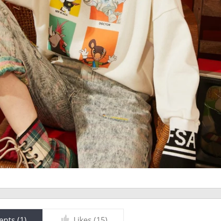
nts (
1
)
Likes (
15
)