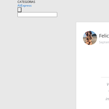
CATEGORIAS
AliExpress
Feli
Septem
V
i