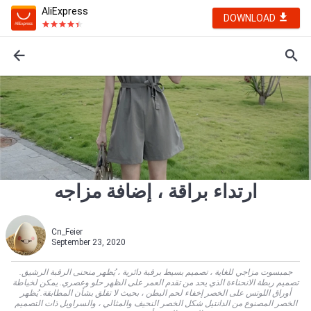
AliExpress
DOWNLOAD
ارتداء براقة ، إضافة مزاجه
Cn_Feier
September 23, 2020
جمبسوت مزاجي للغاية ، تصميم بسيط برقبة دائرية ، يُظهر منحنى الرقبة الرشيق.
تصميم ربطة الانحناءة الذي يحد من تقدم العمر على الظهر حلو وعصري. يمكن لخياطة
أوراق اللوتس على الخصر إخفاء لحم البطن ، بحيث لا تقلق بشأن المطابقة. يُظهر
الخصر المصنوع من الدانتيل شكل الخصر النحيف والمثالي ، والسراويل ذات التصميم