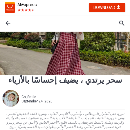
AliExpress
DOWNLOAD
سحر يرتدي ، يضيف إحساسًا بالأزياء
Cn_Smile
September 24, 2020
تنورة على الطراز البريطاني ، وأسلوب أكاديمي للغاية ، وتنورة فائقة لتخفيض العمر ،
وهي ضرورية للفتيات الجميلات. الطباعة الكلاسيكية الصغيرة المنقوشة بسيطة وأنيقة
وكريمة ومليئة بالنمط البريطاني. يكشف اللون الأحمر الغامق والأنيق عن سحر ريترو
فريد.تصميم الخصر العالي وخط الخصر العالي يطولان نسبة الجسم بصريًا. مزيج