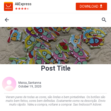
AliExpress
DOWNLOAD
Post Title
Maisa_Santanna
October 19, 2020
Vieram pares de todas as cores, são lindas e bem pintadinhas. Os botões são
muito bem feitos, cores bem definidas. Exatamente como na descrição. Envio
muito rápido. Valeu a compra, voltarei a comprar. Sao lindosss!!! Adorei.