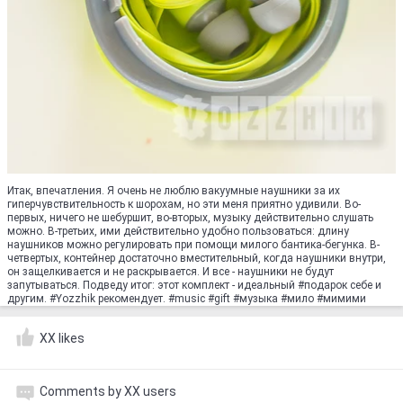
Итак, впечатления. Я очень не люблю вакуумные наушники за их
гиперчувствительность к шорохам, но эти меня приятно удивили. Во-
первых, ничего не шебуршит, во-вторых, музыку действительно слушать
можно. В-третьих, ими действительно удобно пользоваться: длину
наушников можно регулировать при помощи милого бантика-бегунка. В-
четвертых, контейнер достаточно вместительный, когда наушники внутри,
он защелкивается и не раскрывается. И все - наушники не будут
запутываться. Подведу итог: этот комплект - идеальный #подарок себе и
другим. #Yozzhik рекомендует. #music #gift #музыка #мило #мимими
XX likes
Comments by XX users