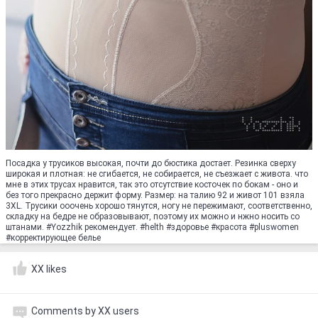
Посадка у трусиков высокая, почти до бюстика достает. Резинка сверху
широкая и плотная: не сгибается, не собирается, не съезжает с живота. что
мне в этих трусах нравится, так это отсутствие косточек по бокам - оно и
без того прекрасно держит форму. Размер: на талию 92 и живот 101 взяла
3XL. Трусики ооочень хорошо тянутся, ногу не пережимают, соответственно,
складку на бедре не образовывают, поэтому их можно и нжно носить со
штанами. #Yozzhik рекомендует. #helth #здоровье #красота #pluswomen
#корректирующее белье
XX likes
Comments by XX users