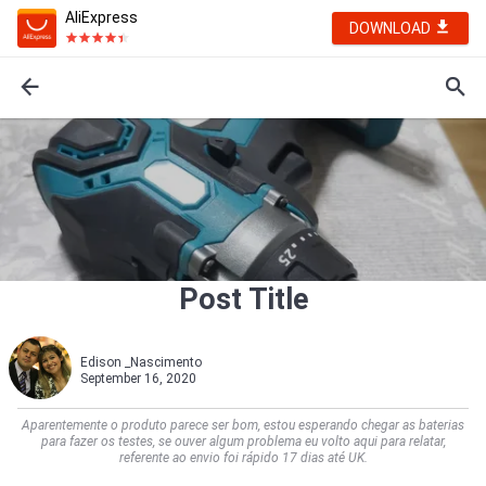
AliExpress
DOWNLOAD
Post Title
Edison _Nascimento
September 16, 2020
Aparentemente o produto parece ser bom, estou esperando chegar as baterias
para fazer os testes, se ouver algum problema eu volto aqui para relatar,
referente ao envio foi rápido 17 dias até UK.