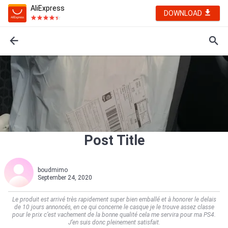
AliExpress
DOWNLOAD
Post Title
boudmimo
September 24, 2020
Le produit est arrivé très rapidement super bien emballé et à honorer le delais
de 10 jours annoncés, en ce qui concerne le casque je le trouve assez classe
pour le prix c’est vachement de la bonne qualité cela me servira pour ma PS4.
J’en suis donc pleinement satisfait.